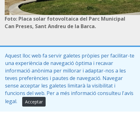
Foto: Placa solar fotovoltaica del Parc Municipal
Can Preses, Sant Andreu de la Barca.
Aquest lloc web fa servir galetes pròpies per facilitar-te
una experiència de navegació òptima i recavar
informació anònima per millorar i adaptar-nos a les
teves preferències i pautes de navegació. Navegar
SAB-Urbà, S.L Empresa Municipal
sense acceptar les galetes limitarà la visibilitat i
Plaça de l'Ajuntament 1, 08740 Sant Andreu de la Barca
funcions del web. Per a més informació consulteu l'avís
legal.
Acceptar
sab-urba@sabarca.cat
Tel. 93 635 64 00 (Ext. 420)