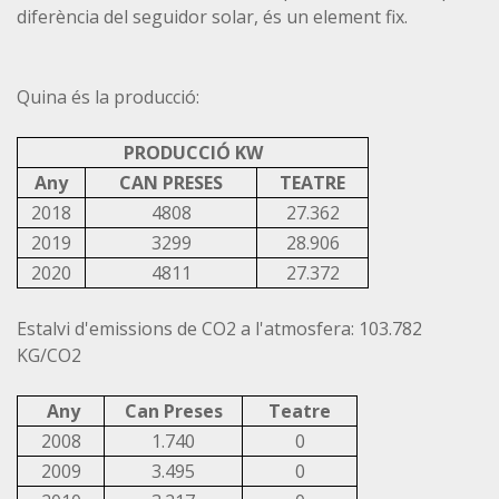
diferència del seguidor solar, és un element fix.
Quina és la producció:
PRODUCCIÓ KW
Any
CAN PRESES
TEATRE
2018
4808
27.362
2019
3299
28.906
2020
4811
27.372
Estalvi d'emissions de CO2 a l'atmosfera: 103.782
KG/CO2
Any
Can Preses
Teatre
2008
1.740
0
2009
3.495
0